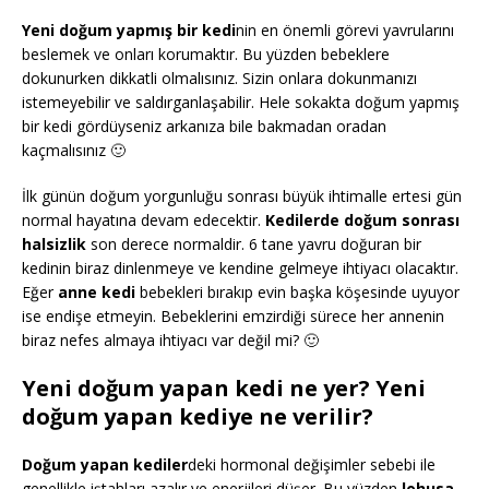
Yeni doğum yapmış bir kedi
nin en önemli görevi yavrularını
beslemek ve onları korumaktır. Bu yüzden bebeklere
dokunurken dikkatli olmalısınız. Sizin onlara dokunmanızı
istemeyebilir ve saldırganlaşabilir. Hele sokakta doğum yapmış
bir kedi gördüyseniz arkanıza bile bakmadan oradan
kaçmalısınız 🙂
İlk günün doğum yorgunluğu sonrası büyük ihtimalle ertesi gün
normal hayatına devam edecektir.
Kedilerde doğum sonrası
halsizlik
son derece normaldir. 6 tane yavru doğuran bir
kedinin biraz dinlenmeye ve kendine gelmeye ihtiyacı olacaktır.
Eğer
anne kedi
bebekleri bırakıp evin başka köşesinde uyuyor
ise endişe etmeyin. Bebeklerini emzirdiği sürece her annenin
biraz nefes almaya ihtiyacı var değil mi? 🙂
Yeni doğum yapan kedi ne yer? Yeni
doğum yapan kediye ne verilir?
Doğum yapan kediler
deki hormonal değişimler sebebi ile
genellikle iştahları azalır ve enerjileri düşer. Bu yüzden
lohusa