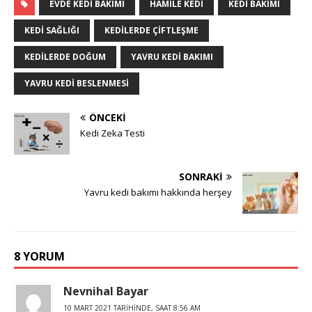
EVDE KEDI BAKIMI
HAMILE KEDI
KEDI BAKIMI
KEDI SAĞLIĞI
KEDILERDE ÇIFTLEŞME
KEDILERDE DOĞUM
YAVRU KEDI BAKIMI
YAVRU KEDI BESLENMESI
ÖNCEKI
Kedi Zeka Testi
SONRAKI
Yavru kedi bakımı hakkında herşey
8 YORUM
Nevnihal Bayar
10 MART 2021 TARIHINDE, SAAT 8:56 AM