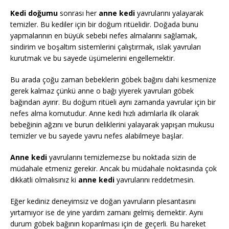
Kedi doğumu
sonrası her
anne kedi
yavrularını yalayarak
temizler. Bu kediler için bir doğum ritüelidir. Doğada bunu
yapmalarının en büyük sebebi nefes almalarını sağlamak,
sindirim ve boşaltım sistemlerini çalıştırmak, ıslak yavruları
kurutmak ve bu sayede üşümelerini engellemektir.
Bu arada çoğu zaman bebeklerin göbek bağını dahi kesmenize
gerek kalmaz çünkü anne o bağı yiyerek yavruları göbek
bağından ayırır. Bu doğum ritüeli aynı zamanda yavrular için bir
nefes alma komutudur. Anne kedi hızlı adımlarla ilk olarak
bebeğinin ağzını ve burun deliklerini yalayarak yapışan mukusu
temizler ve bu sayede yavru nefes alabilmeye başlar.
Anne kedi
yavrularını temizlemezse bu noktada sizin de
müdahale etmeniz gerekir. Ancak bu müdahale noktasında çok
dikkatli olmalısınız ki
anne kedi
yavrularını reddetmesin.
Eğer kediniz deneyimsiz ve doğan yavruların plesantasını
yırtamıyor ise de yine yardım zamanı gelmiş demektir. Aynı
durum göbek bağının koparılması için de geçerli. Bu hareket