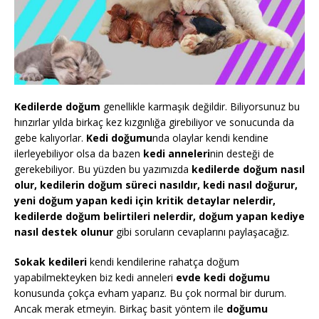
Kedilerde doğum
genellikle karmaşık değildir. Biliyorsunuz bu
hınzırlar yılda birkaç kez kızgınlığa girebiliyor ve sonucunda da
gebe kalıyorlar.
Kedi doğumu
nda olaylar kendi kendine
ilerleyebiliyor olsa da bazen
kedi anneleri
nin desteği de
gerekebiliyor. Bu yüzden bu yazımızda
kedilerde doğum nasıl
olur, kedilerin doğum süreci nasıldır, kedi nasıl doğurur,
yeni doğum yapan kedi için kritik detaylar nelerdir,
kedilerde doğum belirtileri nelerdir, doğum yapan kediye
nasıl destek olunur
gibi soruların cevaplarını paylaşacağız.
Sokak kedileri
kendi kendilerine rahatça doğum
yapabilmekteyken biz kedi anneleri
evde kedi doğumu
konusunda çokça evham yaparız. Bu çok normal bir durum.
Ancak merak etmeyin. Birkaç basit yöntem ile
doğumu