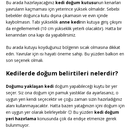
Bu arada hazırlayacağınız
kedi doğum kutusu
nun kenarları
yavruların kaçmaması için yeterince yüksek olmalıdır. Sebebi
bebekler doğunca kutu dışına çıkamasın ve evin içinde
kaybolmasın. Tabi yükseklik
anne kedi
nin kutuya giriş çıkışını
da engellememeli (10 cm yükseklik yeterli olacaktır). Hatta bir
kenarından ona kapı da yapabilirsiniz.
Bu arada kutuyu koyduğunuz bölgenin sıcak olmasına dikkat
edin. Yavrular için ısı hayati öneme sahip. Bu yüzden balkon en
son seçenek olmalı.
Kedilerde doğum belirtileri nelerdir?
Doğumu yaklaşan kedi
doğum yapabileceği kuytu bir yer
seçer. Siz ona doğum için pamuk yastıklar da ayarlasanız, o
uygun yeri kendi seçecektir ve çoğu zaman sizin hazırladığınız
alanı kullanmayacaktır. Hatta bazen yatağınızın içini doğum için
en uygun yer olarak belirleyebilir 🙂 Bu yüzden
kedi doğum
yeri hazırlama
konusunda çok da endişe etmenize gerek
bulunmuyor.