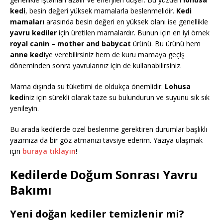
kedi
, besin değeri yüksek mamalarla beslenmelidir.
Kedi
mamaları
arasında besin değeri en yüksek olanı ise genellikle
yavru kediler
için üretilen mamalardır. Bunun için en iyi örnek
royal canin – mother and babycat
ürünü. Bu ürünü hem
anne kedi
ye verebilirsiniz hem de kuru mamaya geçiş
döneminden sonra yavrularınız için de kullanabilirsiniz.
Mama dışında su tüketimi de oldukça önemlidir.
Lohusa
kedi
niz için sürekli olarak taze su bulundurun ve suyunu sık sık
yenileyin.
Bu arada kedilerde özel beslenme gerektiren durumlar başlıklı
yazımıza da bir göz atmanızı tavsiye ederim. Yazıya ulaşmak
için
buraya tıklayın
!
Kedilerde Doğum Sonrası Yavru
Bakımı
Yeni doğan kediler temizlenir mi?