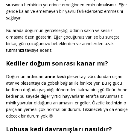
sırasında herbirinin yeterince emdiğinden emin olmalısınız. Eğer
geride kalan ve ememeyen bir yavru farkederseniz emmesini
sağlayın.
Bu arada doğumun gerçekleştiği odanın sakin ve sessiz
olmasına özen gösterin. Eğer çocuğunuz var ise bu süreçte
birkaç gün çocuğunuzu bebeklerden ve annelerden uzak
tutmanızı tavsiye ederiz.
Kediler doğum sonrası kanar mı?
Doğumun ardından
anne kedi
plesentayı vücudundan dışarı
atar ve plesentayı da göbek bağları ile birlikte yer. Bu iç güdü
kedilerin doğada yaşadığı dönemden kalma bir içgüdüdür. Anne
kediler bu sayede diğer yırtıcı hayvanların etrafta savunmasız
minik yavrular olduğunu anlamasını engeller. Özetle kedinizin o
parçaları yemesi çok normal bir durum. Tiksinecek ya da endişe
edecek bir durum yok 🙂
Lohusa kedi davranışları nasıldır?