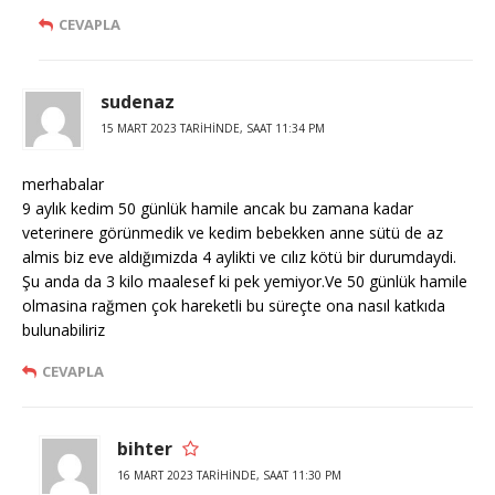
CEVAPLA
sudenaz
15 MART 2023 TARIHINDE, SAAT 11:34 PM
merhabalar
9 aylık kedim 50 günlük hamile ancak bu zamana kadar
veterinere görünmedik ve kedim bebekken anne sütü de az
almis biz eve aldığımizda 4 aylikti ve cılız kötü bir durumdaydi.
Şu anda da 3 kilo maalesef ki pek yemiyor.Ve 50 günlük hamile
olmasina rağmen çok hareketli bu süreçte ona nasıl katkıda
bulunabiliriz
CEVAPLA
bihter
16 MART 2023 TARIHINDE, SAAT 11:30 PM