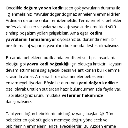
Öncelikle
doğum yapan kedi
nizden çok yavruların durumu ile
ilgilenmelisiniz. Yavrular doğar doğmaz annelerini emmelidirler.
Ardından da anne onları temizlemelidir. Temizlemeli ki bebekler
nefes alabilsinler ve yalama masajı sayesinde emdikleri sütü
sindirip boşaltım yolları çalışabilsin. Ama eğer
kedim
yavrularını temizlemiyor
diyorsanız bu durumda nemli bir
bez ile masaj yaparak yavrulara bu konuda destek olmalısınız.
Bu arada bebeklerin bu ilk anda emdikleri süt tıpkı insanlarda
olduğu gibi
yavru kedi bağışıklığı
için oldukça kritiktir. Hayatını
devam ettirmesini sağlayacak besin ve antikorları bu ilk emme
sırasında alırlar. Ama nadir de olsa anneler bebeklerini
emzirmeyebiliyorlar. Böyle bir durumda
yeni doğan kedi
lere
özel olarak üretilen sütlerden hazır bulundurmanızda fayda var.
Tabi alacağınız ürünü mutlaka
veteriner hekim
inize
danışmalısınız.
Tabi yeni doğan bebeklerde bir boğaz yarışı başlar. 🙂
Tüm
bebekler en çok süt gelen memeye doğru yönelecek ve
birbirlerinin emmelerini engelleyeceklerdir. Bu yüzden emme