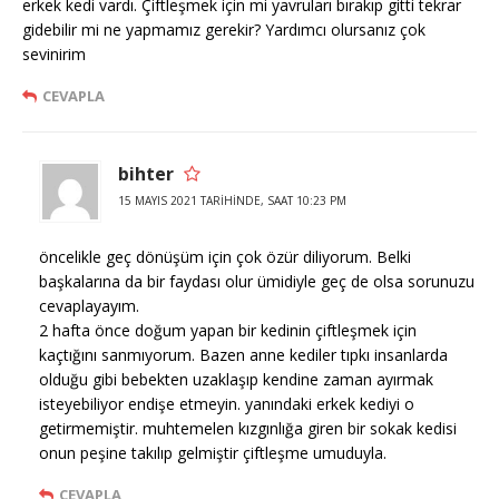
erkek kedi vardı. Çiftleşmek için mi yavruları bırakıp gitti tekrar
gidebilir mi ne yapmamız gerekir? Yardımcı olursanız çok
sevinirim
CEVAPLA
bihter
15 MAYIS 2021 TARIHINDE, SAAT 10:23 PM
öncelikle geç dönüşüm için çok özür diliyorum. Belki
başkalarına da bir faydası olur ümidiyle geç de olsa sorunuzu
cevaplayayım.
2 hafta önce doğum yapan bir kedinin çiftleşmek için
kaçtığını sanmıyorum. Bazen anne kediler tıpkı insanlarda
olduğu gibi bebekten uzaklaşıp kendine zaman ayırmak
isteyebiliyor endişe etmeyin. yanındaki erkek kediyi o
getirmemiştir. muhtemelen kızgınlığa giren bir sokak kedisi
onun peşine takılıp gelmiştir çiftleşme umuduyla.
CEVAPLA