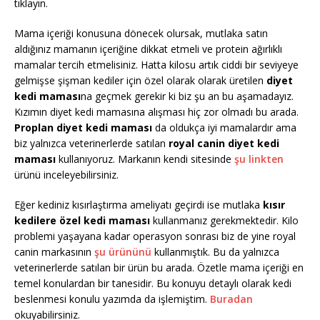
tıklayın.
Mama içeriği konusuna dönecek olursak, mutlaka satın
aldığınız mamanın içeriğine dikkat etmeli ve protein ağırlıklı
mamalar tercih etmelisiniz. Hatta kilosu artık ciddi bir seviyeye
gelmişse şişman kediler için özel olarak olarak üretilen
diyet
kedi maması
na geçmek gerekir ki biz şu an bu aşamadayız.
Kızımın diyet kedi mamasına alışması hiç zor olmadı bu arada.
Proplan diyet kedi maması
da oldukça iyi mamalardır ama
biz yalnızca veterinerlerde satılan
royal canin diyet kedi
maması
kullanıyoruz. Markanın kendi sitesinde
şu linkten
ürünü inceleyebilirsiniz.
Eğer kediniz kısırlaştırma ameliyatı geçirdi ise mutlaka
kısır
kedilere özel kedi maması
kullanmanız gerekmektedir. Kilo
problemi yaşayana kadar operasyon sonrası biz de yine royal
canin markasının
şu ürününü
kullanmıştık. Bu da yalnızca
veterinerlerde satılan bir ürün bu arada. Özetle mama içeriği en
temel konulardan bir tanesidir. Bu konuyu detaylı olarak kedi
beslenmesi konulu yazımda da işlemiştim.
Buradan
okuyabilirsiniz.