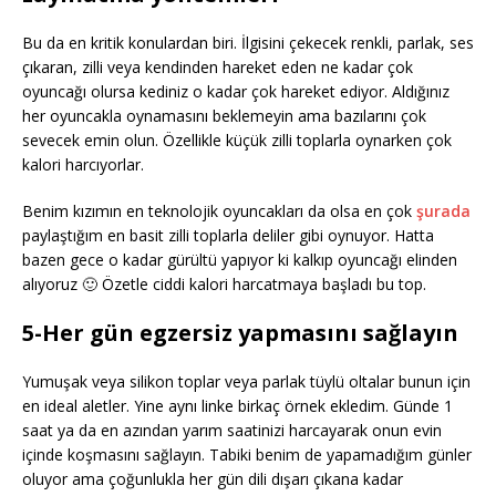
Bu da en kritik konulardan biri. İlgisini çekecek renkli, parlak, ses
çıkaran, zilli veya kendinden hareket eden ne kadar çok
oyuncağı olursa kediniz o kadar çok hareket ediyor. Aldığınız
her oyuncakla oynamasını beklemeyin ama bazılarını çok
sevecek emin olun. Özellikle küçük zilli toplarla oynarken çok
kalori harcıyorlar.
Benim kızımın en teknolojik oyuncakları da olsa en çok
şurada
paylaştığım en basit zilli toplarla deliler gibi oynuyor. Hatta
bazen gece o kadar gürültü yapıyor ki kalkıp oyuncağı elinden
alıyoruz 🙂 Özetle ciddi kalori harcatmaya başladı bu top.
5-Her gün egzersiz yapmasını sağlayın
Yumuşak veya silikon toplar veya parlak tüylü oltalar bunun için
en ideal aletler. Yine aynı linke birkaç örnek ekledim. Günde 1
saat ya da en azından yarım saatinizi harcayarak onun evin
içinde koşmasını sağlayın. Tabiki benim de yapamadığım günler
oluyor ama çoğunlukla her gün dili dışarı çıkana kadar