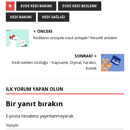
EVDE KEDI BAKIMI
EVDE KEDI BESLEME
KEDI BAKIMI
KEDI SAĞLIĞI
ÖNCEKI
Kedilerin cinsiyeti nasıl anlaşılır? Resimli anlatım
SONRAKI
Kedi isimleri sözlüğü – Kapsamlı, Orjinal, Yaratıcı,
Komik
İLK YORUM YAPAN OLUN
Bir yanıt bırakın
E-posta hesabınız yayımlanmayacak.
Yorum