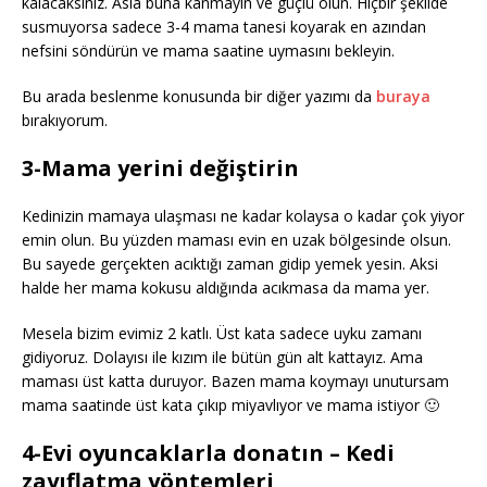
kalacaksınız. Asla buna kanmayın ve güçlü olun. Hiçbir şekilde
susmuyorsa sadece 3-4 mama tanesi koyarak en azından
nefsini söndürün ve mama saatine uymasını bekleyin.
Bu arada beslenme konusunda bir diğer yazımı da
buraya
bırakıyorum.
3-Mama yerini değiştirin
Kedinizin mamaya ulaşması ne kadar kolaysa o kadar çok yiyor
emin olun. Bu yüzden maması evin en uzak bölgesinde olsun.
Bu sayede gerçekten acıktığı zaman gidip yemek yesin. Aksi
halde her mama kokusu aldığında acıkmasa da mama yer.
Mesela bizim evimiz 2 katlı. Üst kata sadece uyku zamanı
gidiyoruz. Dolayısı ile kızım ile bütün gün alt kattayız. Ama
maması üst katta duruyor. Bazen mama koymayı unutursam
mama saatinde üst kata çıkıp miyavlıyor ve mama istiyor 🙂
4-Evi oyuncaklarla donatın – Kedi
zayıflatma yöntemleri