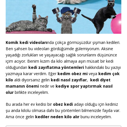
Komik kedi videoları
nda çokça görmüşüzdür şişman kedileri.
Ben şahsen bu videoları gördüğümde gülemiyorum. Aksine
yaşadığı zorlukları ve yaşayacağı sağlık sorunlarını düşününce
içim acıyor. Benim kızım da kilo almaya aşırı müsait bir kedi
olduğundan
kedi zayıflatma yöntemleri
hakkındaki bu yazıyı
yazmaya karar verdim. Eğer
kedim obez mi
veya
kedim çok
kilo
aldı diyorsanız gelin
kedi nasıl zayıflar
,
kedi diyet
mamanın önemi
nedir ve
kediye spor yaptırmak nasıl
olur
birlikte inceleyelim.
Bu arada her ev kedisi bir
obez kedi
adayı olduğu için kediniz
şu anda kilolu olmasa dahi bu yöntemleri bilmenizde fayda var.
Ama önce gelin
kediler neden kilo alır
bunu inceleyelim.