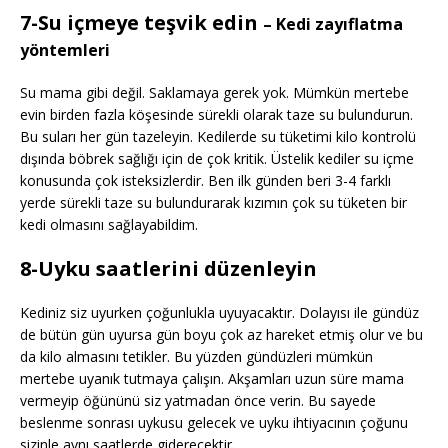
7-Su içmeye teşvik edin
– Kedi zayıflatma
yöntemleri
Su mama gibi değil. Saklamaya gerek yok. Mümkün mertebe
evin birden fazla köşesinde sürekli olarak taze su bulundurun.
Bu suları her gün tazeleyin. Kedilerde su tüketimi kilo kontrolü
dışında böbrek sağlığı için de çok kritik. Üstelik kediler su içme
konusunda çok isteksizlerdir. Ben ilk günden beri 3-4 farklı
yerde sürekli taze su bulundurarak kızımın çok su tüketen bir
kedi olmasını sağlayabildim.
8-Uyku saatlerini düzenleyin
Kediniz siz uyurken çoğunlukla uyuyacaktır. Dolayısı ile gündüz
de bütün gün uyursa gün boyu çok az hareket etmiş olur ve bu
da kilo almasını tetikler. Bu yüzden gündüzleri mümkün
mertebe uyanık tutmaya çalışın. Akşamları uzun süre mama
vermeyip öğününü siz yatmadan önce verin. Bu sayede
beslenme sonrası uykusu gelecek ve uyku ihtiyacının çoğunu
sizinle aynı saatlerde giderecektir.