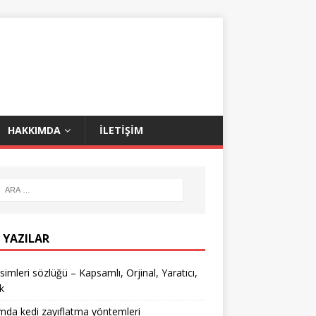
HAKKIMDA
İLETIŞIM
 YAZILAR
isimleri sözlüğü – Kapsamlı, Orjinal, Yaratıcı,
k
mda kedi zayıflatma yöntemleri