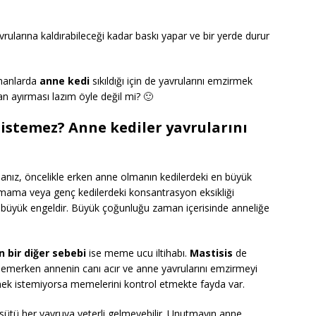
 Yavrularına kaldırabileceği kadar baskı yapar ve bir yerde durur
amanlarda
anne kedi
sıkıldığı için de yavrularını emzirmek
n ayırması lazım öyle değil mi? 🙂
istemez? Anne kediler yavrularını
anız, öncelikle erken anne olmanın kedilerdeki en büyük
olmama veya genç kedilerdeki konsantrasyon eksikliği
n büyük engeldir. Büyük çoğunluğu zaman içerisinde anneliğe
n bir diğer sebebi
ise meme ucu iltihabı.
Mastisis
de
ar emerken annenin canı acır ve anne yavrularını emzirmeyi
rmek istemiyorsa memelerini kontrol etmekte fayda var.
sütü her yavruya yeterli gelmeyebilir. Unutmayın anne