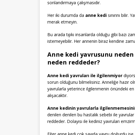
sonlandırmaya çalışmasıdır.
Her iki durumda da
anne kedi
sınırını bilir.
merak etmeyin.
Bu arada tıpkı insanlarda olduğu gibi bazı z
istemeyebilir. Her annenin biraz kendine zama
Anne kedi yavrusunu neden 
neden reddeder?
Anne kedi yavruları ile ilgilenmiyor
diyors
sorun olduğunu bilmelisiniz. Anneliğe hazır 
yavrularla yeterince ilgilenmenin önündeki e
alışacaktır.
Anne kedinin yavrularla ilgilenmemesini
denilen denilen bu hastalık sebebi ile yavrul
reddeder. Dolayısı ile kediniz yavruları emzi
Eğer anne kedi çok sayıda yavru doğurdu ise 