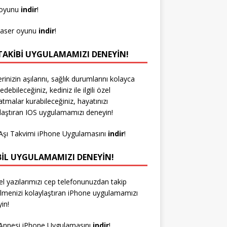
 oyunu
indir
!
laser oyunu
indir
!
 TAKIBI UYGULAMAMIZI DENEYIN!
erinizin aşılarını, sağlık durumlarını kolayca
edebileceğiniz, kediniz ile ilgili özel
latmalar kurabileceğiniz, hayatınızı
laştıran IOS uygulamamızı deneyin!
Aşı Takvimi iPhone Uygulamasını
indir
!
IL UYGULAMAMIZI DENEYIN!
l yazılarımızı cep telefonunuzdan takip
lmenizi kolaylaştıran iPhone uygulamamızı
in!
Annesi iPhone Uygulamasını
indir
!