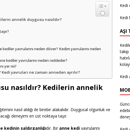
Kedi
Kedi 
ilerin annelik duygusu nasıldır?
AŞI
taşır?
Kedil
e kediler yavrularını neden döver? Kedim yavrularını neden
takip 
hatır
ne kediler yavrularını neden reddeder?
kolay
nı yer mi?
 Kedi yavruları ne zaman anneden ayrılır?
Kedi 
su nasıldır? Kedilerin annelik
MOB
Günce
timini nasıl aldığı ile birebir alakalıdır. Duygusal olgunluk ve
edebi
racağı deneyimi en üst noktaya taşır.
deney
e kedinin saldırganlığı
dır. Bir
anne kedi
yavrularını
Kedi 