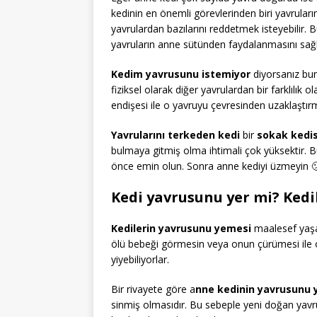
kedinin en önemli görevlerinden biri yavrular
yavrulardan bazılarını reddetmek isteyebilir
yavruların anne sütünden faydalanmasını sağl
Kedim yavrusunu istemiyor
diyorsanız bun
fiziksel olarak diğer yavrulardan bir farklılık 
endişesi ile o yavruyu çevresinden uzaklaştırma
Yavrularını terkeden kedi
bir
sokak kedis
bulmaya gitmiş olma ihtimali çok yüksektir. 
önce emin olun. Sonra anne kediyi üzmeyin 
Kedi yavrusunu yer mi? Kedil
Kedilerin yavrusunu yemesi
maalesef yaşa
ölü bebeği görmesin veya onun çürümesi ile 
yiyebiliyorlar.
Bir rivayete göre a
nne kedinin yavrusunu 
sinmiş olmasıdır. Bu sebeple yeni doğan y