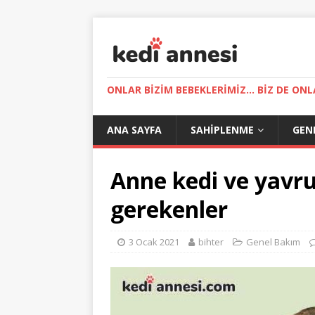
ONLAR BIZIM BEBEKLERIMIZ... BIZ DE ONL
ANA SAYFA
SAHIPLENME
GEN
Anne kedi ve yavru
gerekenler
3 Ocak 2021
bihter
Genel Bakım