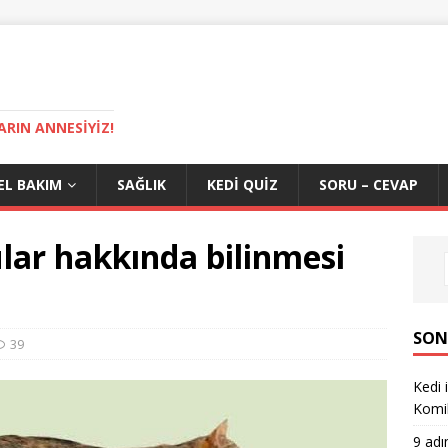
ARIN ANNESIYIZ!
EL BAKIM
SAĞLIK
KEDI QUIZ
SORU – CEVAP
lar hakkında bilinmesi
SON
39
Kedi 
Komi
9 adı