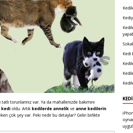
Kedile
Kediy
Kedil
yapabi
Sokak
Kedi 
Kedil
Kedil
Kedile
KEDI
mı tatlı torunlarınız var. Ya da mahallenizde bakımını
 kedi
oldu. Artık
kedilerde annelik
ve
anne kedilerin
iPhon
en çok şey var. Peki nedir bu detaylar? Gelin birlikte
oynam
uygul