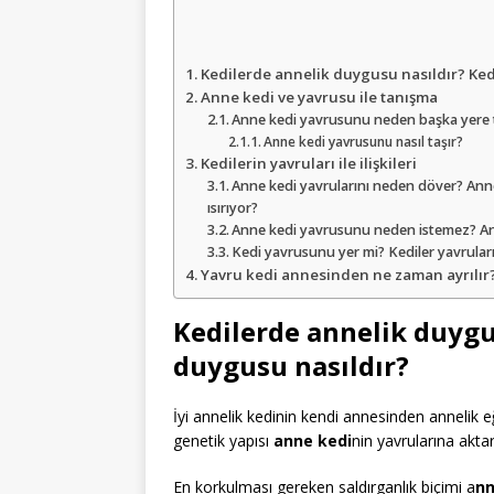
Kedilerde annelik duygusu nasıldır? Ked
Anne kedi ve yavrusu ile tanışma
Anne kedi yavrusunu neden başka yere 
Anne kedi yavrusunu nasıl taşır?
Kedilerin yavruları ile ilişkileri
Anne kedi yavrularını neden döver? Ann
ısırıyor?
Anne kedi yavrusunu neden istemez? An
Kedi yavrusunu yer mi? Kediler yavruları
Yavru kedi annesinden ne zaman ayrılır?
Kedilerde annelik duygu
duygusu nasıldır?
İyi annelik kedinin kendi annesinden annelik eği
genetik yapısı
anne kedi
nin yavrularına akta
En korkulması gereken saldırganlık biçimi a
nn