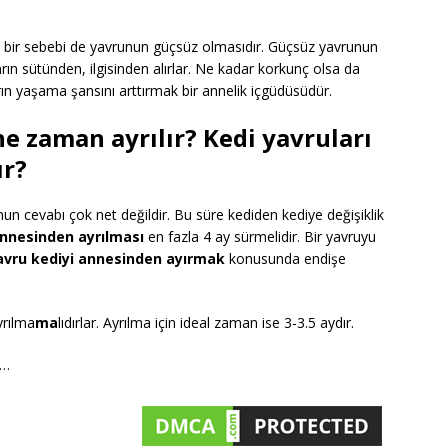
n bir sebebi de yavrunun güçsüz olmasıdır. Güçsüz yavrunun
arın sütünden, ilgisinden alırlar. Ne kadar korkunç olsa da
ın yaşama şansını arttırmak bir annelik içgüdüsüdür.
e zaman ayrılır? Kedi yavruları
ır?
n cevabı çok net değildir. Bu süre kediden kediye değişiklik
annesinden ayrılması
en fazla 4 ay sürmelidir. Bir yavruyu
avru kediyi annesinden ayırmak
konusunda endişe
yrılma
ma
lıdırlar. Ayrılma için ideal zaman ise 3-3.5 aydır.
m…