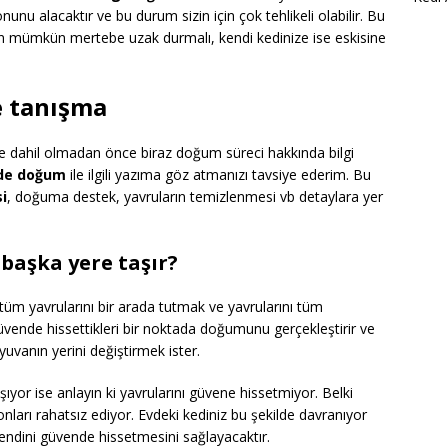
unu alacaktır ve bu durum sizin için çok tehlikeli olabilir. Bu
n mümkün mertebe uzak durmalı, kendi kedinize ise eskisine
e tanışma
ine dahil olmadan önce biraz doğum süreci hakkında bilgi
rde doğum
ile ilgili yazıma göz atmanızı tavsiye ederim. Bu
i
, doğuma destek, yavruların temizlenmesi vb detaylara yer
başka yere taşır?
m yavrularını bir arada tutmak ve yavrularını tüm
güvende hissettikleri bir noktada doğumunu gerçekleştirir ve
uvanın yerini değiştirmek ister.
şıyor ise anlayın ki yavrularını güvene hissetmiyor. Belki
onları rahatsız ediyor. Evdeki kediniz bu şekilde davranıyor
endini güvende hissetmesini sağlayacaktır.