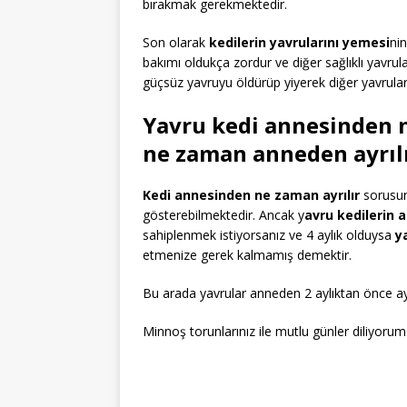
bırakmak gerekmektedir.
Son olarak
kedilerin yavrularını yemesi
ni
bakımı oldukça zordur ve diğer sağlıklı yavrul
güçsüz yavruyu öldürüp yiyerek diğer yavrular
Yavru kedi annesinden n
ne zaman anneden ayrıl
Kedi annesinden ne zaman ayrılır
sorusunu
gösterebilmektedir. Ancak y
avru kedilerin 
sahiplenmek istiyorsanız ve 4 aylık olduysa
y
etmenize gerek kalmamış demektir.
Bu arada yavrular anneden 2 aylıktan önce a
Minnoş torunlarınız ile mutlu günler diliyoru