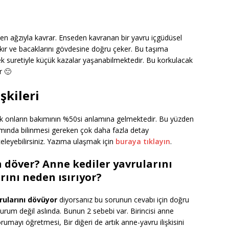
den ağzıyla kavrar. Enseden kavranan bir yavru içgüdüsel
kır ve bacaklarını gövdesine doğru çeker. Bu taşıma
k suretiyle küçük kazalar yaşanabilmektedir. Bu korkulacak
r 🙂
işkileri
lamak onların bakımının %50si anlamına gelmektedir. Bu yüzden
ımında bilinmesi gereken çok daha fazla detay
nceleyebilirsiniz. Yazıma ulaşmak için
buraya tıklayın
.
 döver? Anne kediler yavrularını
ını neden ısırıyor?
ularını dövüyor
diyorsanız bu sorunun cevabı için doğru
urum değil aslında. Bunun 2 sebebi var. Birincisi anne
orumayı öğretmesi, Bir diğeri de artık anne-yavru ilişkisini