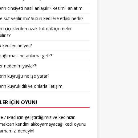
rin cinsiyeti nasıl anlaşılır? Resimli anlatım
e süt verilir mi? Sütün kedilere etkisi nedir?
eri çiçeklerden uzak tutmak için neler
liriz?
 kedileri ne yer?
bağırması ne anlama gelir?
er neden miyavlar?
erin kuyruğu ne işe yarar?
rin kuyruk dili ve onlarla iletişim
LER IÇIN OYUN!
e / iPad için geliştirdiğimiz ve kedinizin
aktan kendini alıkoyamayacağı kedi oyunu
amamızı deneyin!