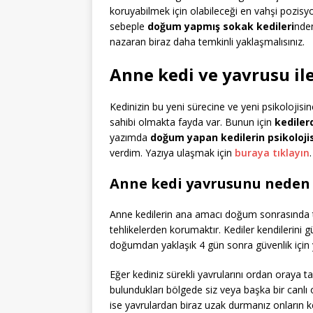
koruyabilmek için olabileceği en vahşi pozisyon
sebeple
doğum yapmış sokak kedileri
nde
nazaran biraz daha temkinli yaklaşmalısınız.
Anne kedi ve yavrusu il
Kedinizin bu yeni sürecine ve yeni psikolojis
sahibi olmakta fayda var. Bunun için
kedile
yazımda
doğum yapan kedilerin psikolojis
verdim. Yazıya ulaşmak için
buraya tıklayın
.
Anne kedi yavrusunu neden 
Anne kedilerin ana amacı doğum sonrasında tü
tehlikelerden korumaktır. Kediler kendilerini 
doğumdan yaklaşık 4 gün sonra güvenlik için y
Eğer kediniz sürekli yavrularını ordan oraya ta
bulundukları bölgede siz veya başka bir canlı 
ise yavrulardan biraz uzak durmanız onların k