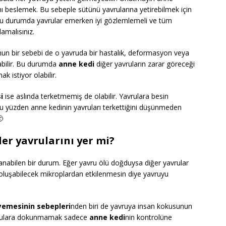
ını beslemek. Bu sebeple sütünü yavrularına yetirebilmek için
. Bu durumda yavrular emerken iyi gözlemlemeli ve tüm
amalısınız.
un bir sebebi de o yavruda bir hastalık, deformasyon veya
olabilir. Bu durumda
anne kedi
diğer yavruların zarar göreceği
k istiyor olabilir.
i
ise aslında terketmemiş de olabilir. Yavrulara besin
Bu yüzden anne kedinin yavruları terkettiğini düşünmeden

er yavrularını yer mi?
nabilen bir durum. Eğer yavru ölü doğduysa diğer yavrular
oluşabilecek mikroplardan etkilenmesin diye yavruyu
yemesinin sebepleri
nden biri de yavruya insan kokusunun
avrulara dokunmamak sadece
anne kedi
nin kontrolüne