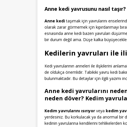
Anne kedi yavrusunu nasıl taşır?
Anne kedi
taşımak için yavrularını enselerin
olarak zarar görmemek için kıpırdanmayı bıra
esnasında anne kedi bazen yavruları düşürme
bir durum değil ama. Düşe kalka büyüyecekle
Kedilerin yavruları ile il
Kedi yavrularının anneleri ile ilişkilerini an
de oldukça önemlidir. Tabikiki yavru kedi bak
bulunmaktadır. Bu detaylar için ilgili yazımı i
Anne kedi yavrularını neden
neden döver? Kedim yavrular
Kedim yavrularını ısırıyor
veya
kedim yavr
yerdesiniz. Bu korkulacak ya da anormal bir d
kedinin yavrularına kendilerini tehlikelerden k