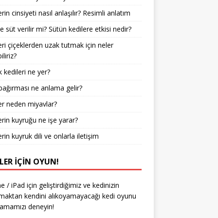
rin cinsiyeti nasıl anlaşılır? Resimli anlatım
e süt verilir mi? Sütün kedilere etkisi nedir?
eri çiçeklerden uzak tutmak için neler
liriz?
 kedileri ne yer?
bağırması ne anlama gelir?
er neden miyavlar?
erin kuyruğu ne işe yarar?
rin kuyruk dili ve onlarla iletişim
LER IÇIN OYUN!
e / iPad için geliştirdiğimiz ve kedinizin
aktan kendini alıkoyamayacağı kedi oyunu
amamızı deneyin!