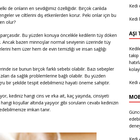
Kedi
lki de onların en sevdiğimiz özelliğidir. Birçok canlıda
engeler ve ciltlerini dış etkenlerden korur. Peki onlar için bu
Kedi 
en olur?
AŞI
 parçasıdır. Bu yüzden konuya öncelikle kedilerin tüy döken
ız. Ancak bazen minnoşlar normal seviyenin üzerinde tüy
Kedil
erini hem üzer hem de evin temizliği ve insan sağlığı
takip 
hatır
nde ise bunun birçok farklı sebebi olabilir. Bazı sebepler
kolay
azıları da sağlık problemlerine bağlı olabilir. Bu yüzden
Kedi 
u bir şekilde tespit edebilmeniz hayati öneme sahiptir.
yor, kediniz hangi cins ve ırka ait, kaç yaşında, cinsiyeti
MOB
 hangi koşullar altında yaşıyor gibi soruların cevabı kedinizin
 edebilmenize imkan tanır.
Günce
edebi
deney
Kedi 