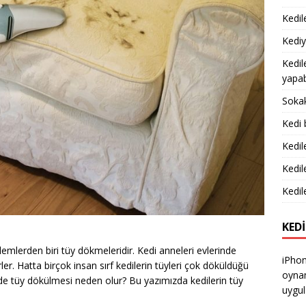
Kedile
Kediy
Kedil
yapabi
Sokak
Kedi 
Kedil
Kedil
Kedile
KEDI
lemlerden biri tüy dökmeleridir. Kedi anneleri evlerinde
iPhon
ler. Hatta birçok insan sırf kedilerin tüyleri çok döküldüğü
oynam
rde tüy dökülmesi neden olur? Bu yazımızda kedilerin tüy
uygul