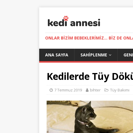
ONLAR BIZIM BEBEKLERIMIZ... BIZ DE ONL
ANA SAYFA
SAHIPLENME
GEN
Kedilerde Tüy Dök
7 Temmuz 2019
bihter
Tüy Bakımı