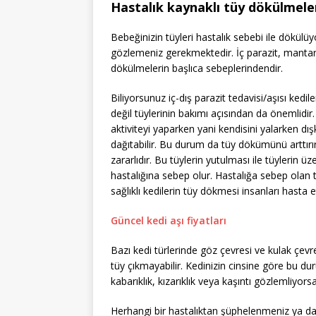
Hastalık kaynaklı tüy dökülmele
Bebeğinizin tüyleri hastalık sebebi ile dökülüyo
gözlemeniz gerekmektedir. İç parazit, mantar, p
dökülmelerin başlıca sebeplerindendir.
Biliyorsunuz iç-dış parazit tedavisi/aşısı kedil
değil tüylerinin bakımı açısından da önemlidir. 
aktiviteyi yaparken yani kendisini yalarken dışk
dağıtabilir. Bu durum da tüy dökümünü arttırı
zararlıdır. Bu tüylerin yutulması ile tüylerin 
hastalığına sebep olur. Hastalığa sebep olan t
sağlıklı kedilerin tüy dökmesi insanları hasta 
Güncel kedi aşı fiyatları
Bazı kedi türlerinde göz çevresi ve kulak çevr
tüy çıkmayabilir. Kedinizin cinsine göre bu d
kabarıklık, kızarıklık veya kaşıntı gözlemliyorsan
Herhangi bir hastalıktan şüphelenmeniz ya 