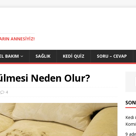
ARIN ANNESIYIZ!
EL BAKIM
SAĞLIK
KEDI QUIZ
SORU – CEVAP
ülmesi Neden Olur?
4
SON
Kedi 
Komi
9 adı