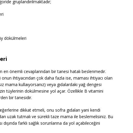
oride gruplandırılmaktadır;
ri
üy dökülmeleri
eri
 en önemli cevaplarından bir tanesi hatalı beslenmedir.
iği onun ihtiyacından çok daha fazla ise, maması ihtiyacı olan
tesiz mama kullaıyorsanız) veya gıdalardaki yağ dengesi
zin tüylerinin dokülmesine yol açar. Özellikle B vitamini
den bir tanesidir.
erlerine dikkat etmeli, onu sofra gıdaları yani kendi
an uzak tutmalı ve sürekli taze mama ile beslemelisiniz. Bu
ı dışında farklı sağlık sorunlarına da yol açabileceğini