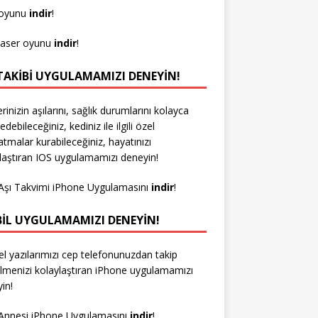
 oyunu
indir
!
laser oyunu
indir
!
 TAKIBI UYGULAMAMIZI DENEYIN!
erinizin aşılarını, sağlık durumlarını kolayca
edebileceğiniz, kediniz ile ilgili özel
latmalar kurabileceğiniz, hayatınızı
laştıran IOS uygulamamızı deneyin!
Aşı Takvimi iPhone Uygulamasını
indir
!
IL UYGULAMAMIZI DENEYIN!
l yazılarımızı cep telefonunuzdan takip
lmenizi kolaylaştıran iPhone uygulamamızı
in!
Annesi iPhone Uygulamasını
indir
!