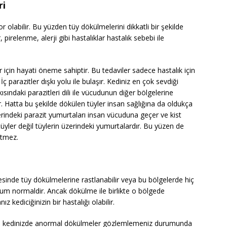
ri
r olabilir. Bu yüzden tüy dökülmelerini dikkatli bir şekilde
irelenme, alerji gibi hastalıklar hastalık sebebi ile
er için hayati öneme sahiptir. Bu tedaviler sadece hastalık için
İç parazitler dışkı yolu ile bulaşır. Kediniz en çok sevdiği
ısındaki parazitleri dili ile vücudunun diğer bölgelerine
r. Hatta bu şekilde dökülen tüyler insan sağlığına da oldukça
üzerindeki parazit yumurtaları insan vücuduna geçer ve kist
üyler değil tüylerin üzerindeki yumurtalardır. Bu yüzen de
etmez.
esinde tüy dökülmelerine rastlanabilir veya bu bölgelerde hiç
urum normaldir. Ancak dökülme ile birlikte o bölgede
ız kediciğinizin bir hastalığı olabilir.
da kedinizde anormal dökülmeler gözlemlemeniz durumunda