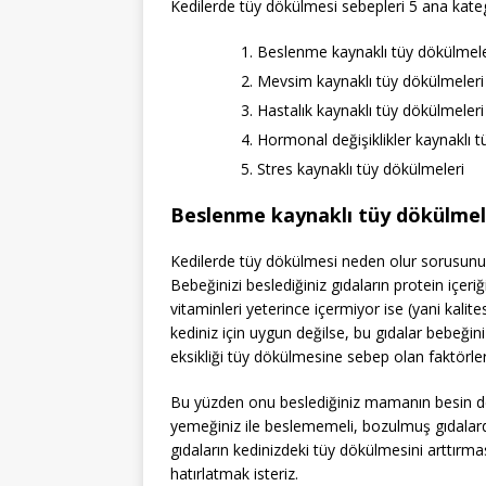
Kedilerde tüy dökülmesi sebepleri 5 ana kateg
Beslenme kaynaklı tüy dökülmele
Mevsim kaynaklı tüy dökülmeleri
Hastalık kaynaklı tüy dökülmeleri
Hormonal değişiklikler kaynaklı t
Stres kaynaklı tüy dökülmeleri
Beslenme kaynaklı tüy dökülmel
Kedilerde tüy dökülmesi neden olur sorusunun
Bebeğinizi beslediğiniz gıdaların protein içer
vitaminleri yeterince içermiyor ise (yani kali
kediniz için uygun değilse, bu gıdalar bebeğini
eksikliği tüy dökülmesine sebep olan faktörler
Bu yüzden onu beslediğiniz mamanın besin değ
yemeğiniz ile beslememeli, bozulmuş gıdalard
gıdaların kedinizdeki tüy dökülmesini arttırmas
hatırlatmak isteriz.