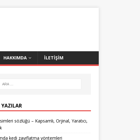
HAKKIMDA
İLETIŞIM
 YAZILAR
isimleri sözlüğü – Kapsamlı, Orjinal, Yaratıcı,
k
mda kedi zayıflatma yöntemleri