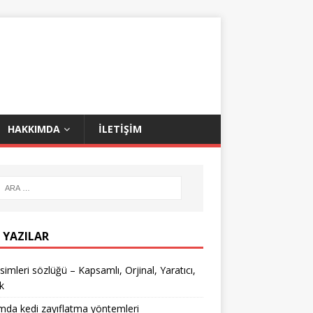
HAKKIMDA
İLETIŞIM
 YAZILAR
isimleri sözlüğü – Kapsamlı, Orjinal, Yaratıcı,
k
mda kedi zayıflatma yöntemleri