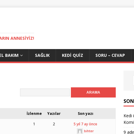
ARIN ANNESIYIZ!
EL BAKIM
SAĞLIK
KEDI QUIZ
SORU – CEVAP
SON
İzlenme
Yazılar
Son yazı
Kedi 
Komi
1
2
5 yıl 7 ay önce
bihter
9 adı