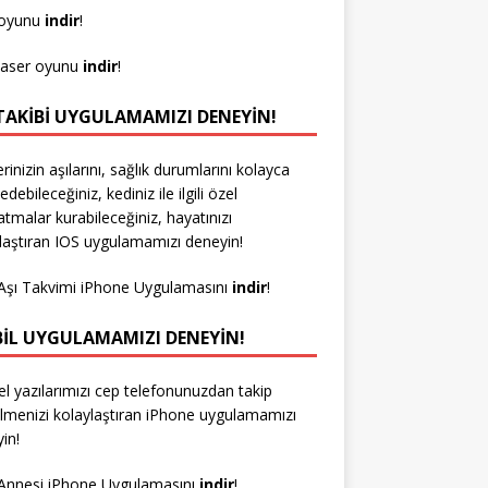
 oyunu
indir
!
laser oyunu
indir
!
 TAKIBI UYGULAMAMIZI DENEYIN!
erinizin aşılarını, sağlık durumlarını kolayca
edebileceğiniz, kediniz ile ilgili özel
latmalar kurabileceğiniz, hayatınızı
laştıran IOS uygulamamızı deneyin!
Aşı Takvimi iPhone Uygulamasını
indir
!
IL UYGULAMAMIZI DENEYIN!
l yazılarımızı cep telefonunuzdan takip
lmenizi kolaylaştıran iPhone uygulamamızı
in!
Annesi iPhone Uygulamasını
indir
!