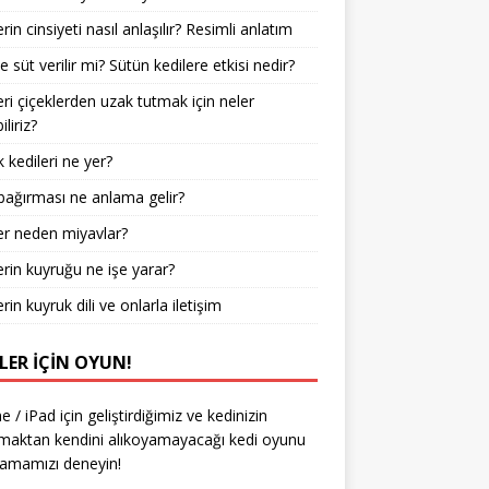
rin cinsiyeti nasıl anlaşılır? Resimli anlatım
e süt verilir mi? Sütün kedilere etkisi nedir?
eri çiçeklerden uzak tutmak için neler
liriz?
 kedileri ne yer?
bağırması ne anlama gelir?
er neden miyavlar?
erin kuyruğu ne işe yarar?
rin kuyruk dili ve onlarla iletişim
LER IÇIN OYUN!
e / iPad için geliştirdiğimiz ve kedinizin
aktan kendini alıkoyamayacağı kedi oyunu
amamızı deneyin!