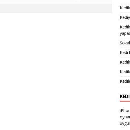
Kedile
Kediy
Kedil
yapabi
Sokak
Kedi 
Kedil
Kedil
Kedile
KEDI
iPhon
oynam
uygul