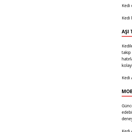
Kedi
Kedi 
AŞI
Kedil
takip 
hatır
kolay
Kedi 
MOB
Günce
edebi
deney
Kedi 